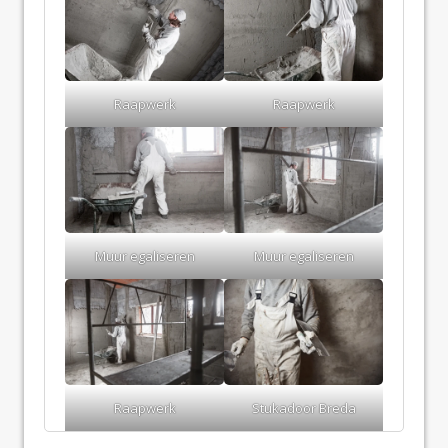
Raapwerk
Raapwerk
Muur egaliseren
Muur egaliseren
Raapwerk
Stukadoor Breda