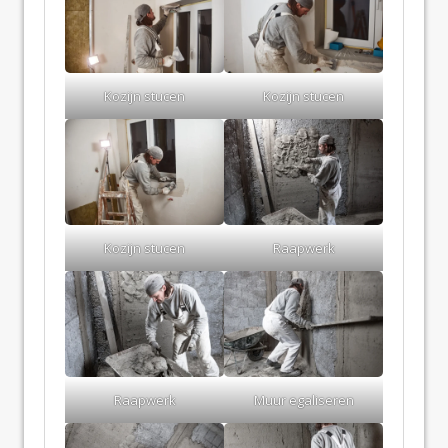
Kozijn stucen
Kozijn stucen
Kozijn stucen
Raapwerk
Raapwerk
Muur egaliseren